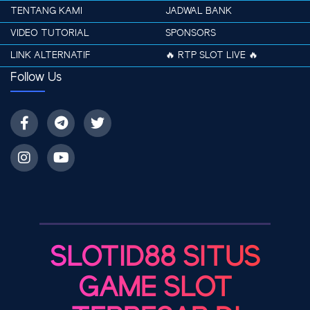
TENTANG KAMI
JADWAL BANK
VIDEO TUTORIAL
SPONSORS
LINK ALTERNATIF
🔥 RTP SLOT LIVE 🔥
Follow Us
SLOTID88 SITUS
GAME SLOT