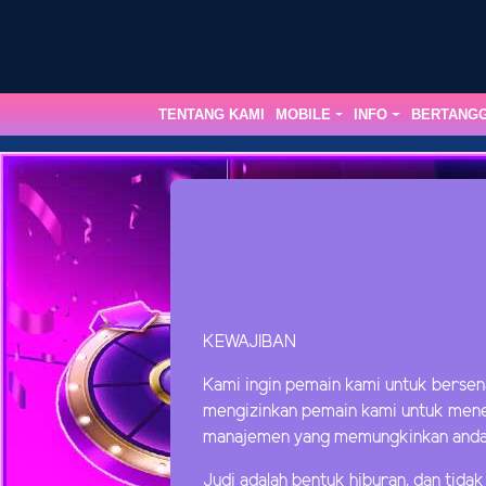
TENTANG KAMI
MOBILE
INFO
BERTANG
KEWAJIBAN
Kami ingin pemain kami untuk berse
mengizinkan pemain kami untuk mene
manajemen yang memungkinkan anda 
Judi adalah bentuk hiburan, dan tid