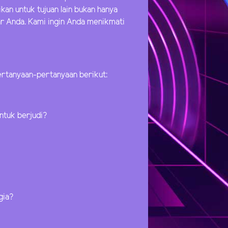
an untuk tujuan lain bukan hanya
tar Anda. Kami ingin Anda menikmati
ertanyaan-pertanyaan berikut:
ntuk berjudi?
gia?