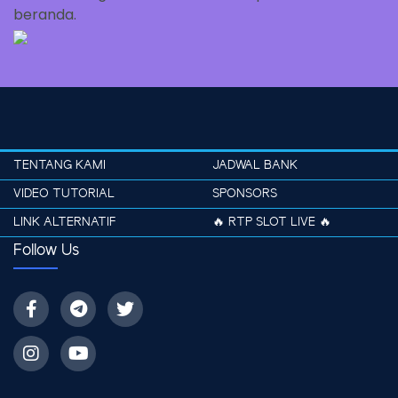
beranda.
TENTANG KAMI
JADWAL BANK
VIDEO TUTORIAL
SPONSORS
LINK ALTERNATIF
🔥 RTP SLOT LIVE 🔥
Follow Us